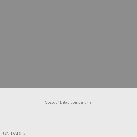
Faça história em qualquer lugar
Aventura, liberdade, autenticidade e paixão. Você está
convidado a embarcar em uma experiência única que
vai te levar a descobrir seu espírito Jeep.
Visitar Site
Gostou? Então compartilhe.
UNIDADES