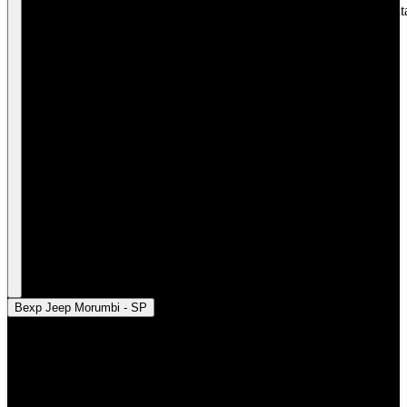
Bexp Jeep Buta
SP
Bexp Jeep Morumbi - SP
Bexp Jeep Brooklin - SP
Bexp Jeep Butantã - SP