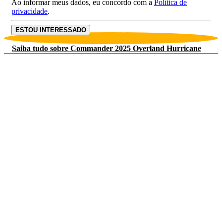
Ao informar meus dados, eu concordo com a
Política de
privacidade
.
ESTOU INTERESSADO
Saiba tudo sobre Commander 2025 Overland Hurricane
Texto Legal:
* Imagens meramente ilustrativas. Alguns itens apresentados poderão não
estar disponíveis nas versões. Preços sugeridos e válidos até
31/08/2026
. Os
preços poderão ser modificados sem aviso prévio. Consulte e confirme todas
as informações com um de nossos vendedores.
CONFIRA CADA DETALHE DO
Commander 2025