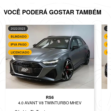
VOCÊ PODERÁ GOSTAR TAMBÉM
2022/2023
20
BLINDADO
GA
IPVA PAGO
IP
LICENCIADO
LI
RS6
4.0 AVANT V8 TWINTURBO MHEV