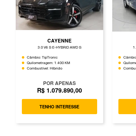
CAYENNE
3.0 V6 S E-HYBRID AWD S
1
Câmbio: TipTronic
Câmbio
Quilometragem: 1.400 KM
Quilom
Combustível: Híbrido
Combust
POR APENAS
R$ 1.079.890,00
TENHO INTERESSE