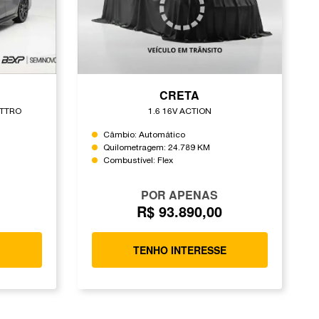
CRETA
ATTRO
1.6 16V ACTION
Câmbio: Automático
Quilometragem: 24.789 KM
Combustível: Flex
POR APENAS
0
R$ 93.890,00
E
TENHO INTERESSE