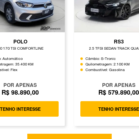
POLO
RS3
.0 170 TSI COMFORTLINE
2.5 TFSI SEDAN TRACK QU
: Automático
Câmbio: S-Tronic
etragem: 35.400 KM
Quilometragem: 2.100 KM
ível: Flex
Combustível: Gasolina
POR APENAS
POR APENAS
R$ 98.890,00
R$ 579.890,0
TENHO INTERESSE
TENHO INTERESS