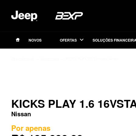
NOVOS
OFERTAS
SOLUÇÕES FINANCEIR
Página Inicial
Seminovos
KICKS PLAY 1.6 16vstart Sense
SEMINOVOS
KICKS PLAY 1.6 16VS
Nissan
Por apenas