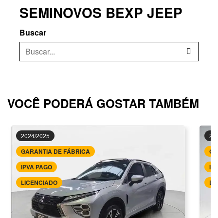
SEMINOVOS BEXP JEEP
Buscar
VOCÊ PODERÁ GOSTAR TAMBÉM
2024/2025
20
GARANTIA DE FÁBRICA
GA
IPVA PAGO
IP
LICENCIADO
LI